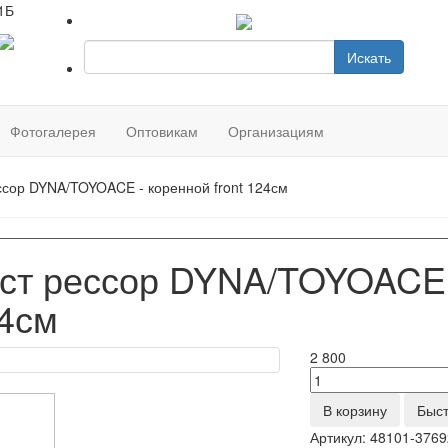
1Б
Искать
Фотогалерея
Оптовикам
Организациям
ссор DYNA/TOYOACE - коренной front 124см
ст рессор DYNA/TOYOACE -
4см
2 800
В корзину
Быст
Артикул:
48101-3769