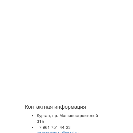
Контактная информация
Курган, пр. Машиностроителей
31Б
+7 961 751-44-23
upiterparts45@mail.ru