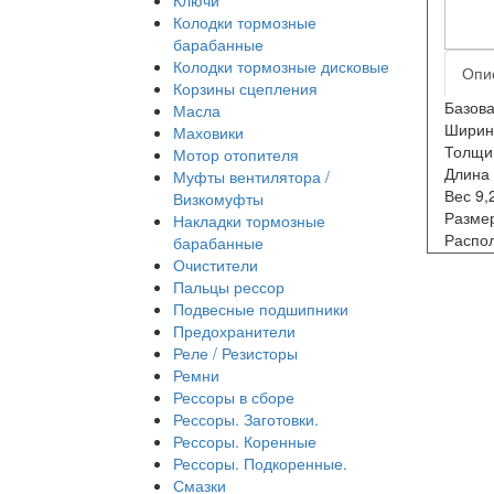
Колодки тормозные
барабанные
Колодки тормозные дисковые
Опи
Корзины сцепления
Базова
Масла
Ширин
Маховики
Толщи
Мотор отопителя
Длина
Муфты вентилятора /
Вес 9,
Визкомуфты
Размер
Накладки тормозные
Распо
барабанные
Очистители
Пальцы рессор
Подвесные подшипники
Предохранители
Реле / Резисторы
Ремни
Рессоры в сборе
Рессоры. Заготовки.
Рессоры. Коренные
Рессоры. Подкоренные.
Смазки