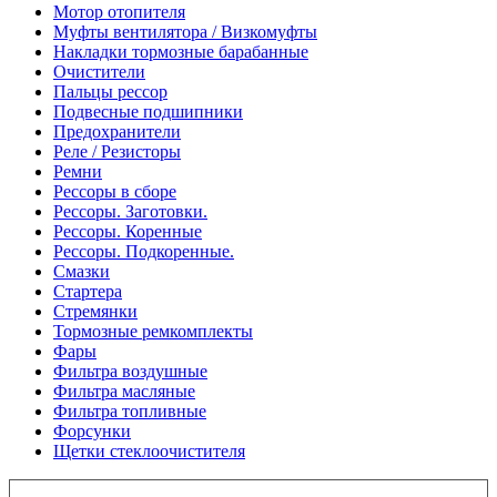
Мотор отопителя
Муфты вентилятора / Визкомуфты
Накладки тормозные барабанные
Очистители
Пальцы рессор
Подвесные подшипники
Предохранители
Реле / Резисторы
Ремни
Рессоры в сборе
Рессоры. Заготовки.
Рессоры. Коренные
Рессоры. Подкоренные.
Смазки
Стартера
Стремянки
Тормозные ремкомплекты
Фары
Фильтра воздушные
Фильтра масляные
Фильтра топливные
Форсунки
Щетки стеклоочистителя