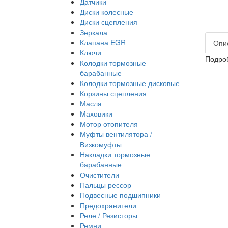
Датчики
Диски колесные
Диски сцепления
Зеркала
Клапана EGR
Опи
Ключи
Подроб
Колодки тормозные
барабанные
Колодки тормозные дисковые
Корзины сцепления
Масла
Маховики
Мотор отопителя
Муфты вентилятора /
Визкомуфты
Накладки тормозные
барабанные
Очистители
Пальцы рессор
Подвесные подшипники
Предохранители
Реле / Резисторы
Ремни