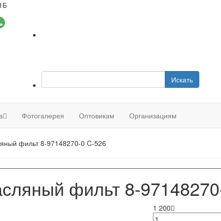
1Б
Искать
а
Фотогалерея
Оптовикам
Организациям
яный фильт 8-97148270-0 C-526
сляный фильт 8-97148270
1 200