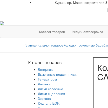
Курган, пр. Машиностроителей 3
+7 961 751-44-23
Каталог товаров
Услуги автосервиса
Главная
Каталог товаров
Колодки тормозные бараб
Каталог товаров
Ко
Бендиксы
CA
Выжимные подшипники.
Генераторы
Датчики
Диски колесные
Диски сцепления
Зеркала
Клапана EGR
Ключи