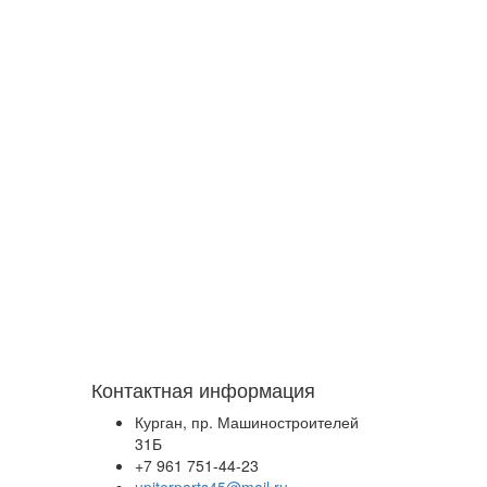
Контактная информация
Курган, пр. Машиностроителей
31Б
+7 961 751-44-23
upiterparts45@mail.ru