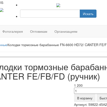
1Б
Искать
Фотогалерея
Оптовикам
Организациям
анные
Колодки тормозные барабанные FN-6600 HD72/ CANTER FE/FB
лодки тормозные барабан
NTER FE/FB/FD (ручник)
1 200
В корзину
Быст
Артикул:
59822-45А