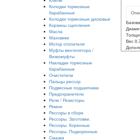
Колодки тормозные
барабанные
Опи
Колодки тормозные дисковые
Базова
Корзины сцепления
Диаме
Масла
Толщи
Маховики
Вес 0,
Мотор отопителя
Дополн
Муфты вентилятора /
Визкомуфты
Накладки тормозные
барабанные
Очистители
Пальцы рессор
Подвесные подшипники
Предохранители
Реле / Резисторы
Ремни
Рессоры в сборе
Рессоры. Заготовки.
Рессоры. Коренные
Рессоры. Подкоренные.
Смазки