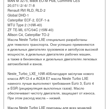
MAN M 3275, Mack EO-M Plus, Cummins CES
20,071/-2/-6/-7/-8
Renault RVI RLD, RLD-2
Global DHD-1
Caterpillar ECF-2, ECF-1-a
MTU Type 2
(10W
-40)
ZF TE-ML 07C/04C
(15W
-40)
Allison C4, Caterpillar TO-2
Масла Neste Turbo LXE специально разработаны
для тяжелого транспорта. Они успешно применяются
в дизельных двигателях грузовиков и автобусов высокой
мощности, в дизельных двигателях рабочих машин,
а также в бензиновых и дизельных двигателях легковых
автомобилей и вэнов.
Neste_Turbo_LXE_10W-40Благодаря заcлугам нового
класса API CI-4 и ACEA E7 масла Neste Turbo LXE
намного лучше выполняют требования Euro 3, Euro 4
и EGR
(рециркуляция
выхлопных газов). Масло
обеспечивает чистоту двигателя, защищает от износа.
При этом расход масла – низкий.
Масла Neste Turbo LXE пригодны для всех моделей