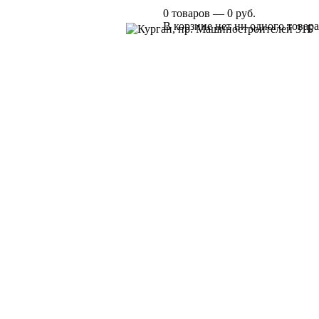
0 товаров — 0 руб.
В корзине нет ни одного товара
Курган, пр. Машиностроителей 31Б
+7 961 751-44-23