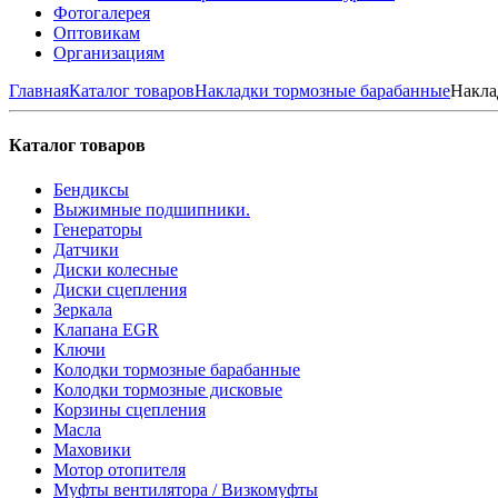
Фотогалерея
Оптовикам
Организациям
Главная
Каталог товаров
Накладки тормозные барабанные
Накла
Каталог товаров
Бендиксы
Выжимные подшипники.
Генераторы
Датчики
Диски колесные
Диски сцепления
Зеркала
Клапана EGR
Ключи
Колодки тормозные барабанные
Колодки тормозные дисковые
Корзины сцепления
Масла
Маховики
Мотор отопителя
Муфты вентилятора / Визкомуфты