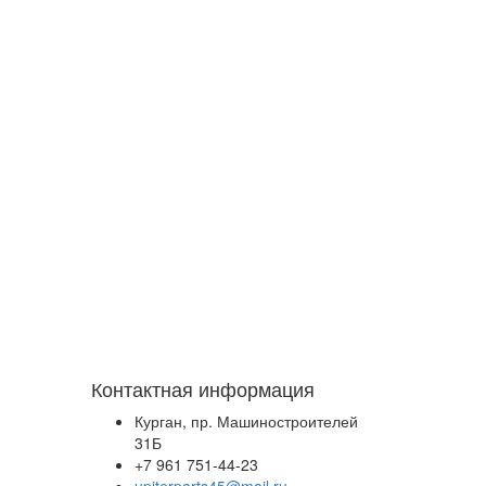
Контактная информация
Курган, пр. Машиностроителей
31Б
+7 961 751-44-23
upiterparts45@mail.ru