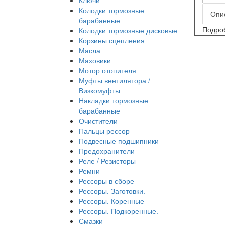
Колодки тормозные
Опи
барабанные
Подроб
Колодки тормозные дисковые
Корзины сцепления
Масла
Маховики
Мотор отопителя
Муфты вентилятора /
Визкомуфты
Накладки тормозные
барабанные
Очистители
Пальцы рессор
Подвесные подшипники
Предохранители
Реле / Резисторы
Ремни
Рессоры в сборе
Рессоры. Заготовки.
Рессоры. Коренные
Рессоры. Подкоренные.
Смазки