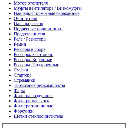
Мотор отопителя
Муфты вентилятора / Визкомуфты
Накладки тормозные барабанные
Очистители
Пальцы рессор
Подвесные подшипники
Предохранители
Реле / Резисторы
Ремни
Рессоры в сборе
Рессоры. Заготовки.
Рессоры. Коренные
Рессоры. Подкоренные.
Смазки
Стартера
Стремянки
Тормозные ремкомплекты
Фары
Фильтра воздушные
Фильтра масляные
Фильтра топливные
Форсунки
Щетки стеклоочистителя