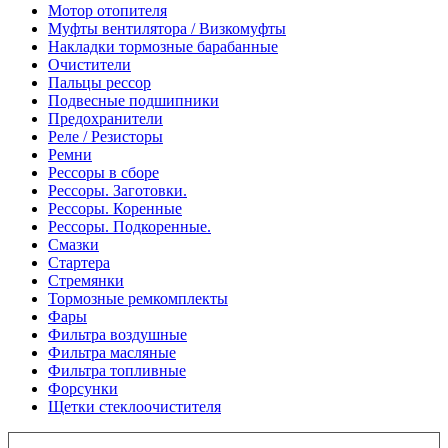
Мотор отопителя
Муфты вентилятора / Визкомуфты
Накладки тормозные барабанные
Очистители
Пальцы рессор
Подвесные подшипники
Предохранители
Реле / Резисторы
Ремни
Рессоры в сборе
Рессоры. Заготовки.
Рессоры. Коренные
Рессоры. Подкоренные.
Смазки
Стартера
Стремянки
Тормозные ремкомплекты
Фары
Фильтра воздушные
Фильтра масляные
Фильтра топливные
Форсунки
Щетки стеклоочистителя