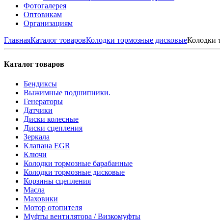
Фотогалерея
Оптовикам
Организациям
Главная
Каталог товаров
Колодки тормозные дисковые
Колодки
Каталог товаров
Бендиксы
Выжимные подшипники.
Генераторы
Датчики
Диски колесные
Диски сцепления
Зеркала
Клапана EGR
Ключи
Колодки тормозные барабанные
Колодки тормозные дисковые
Корзины сцепления
Масла
Маховики
Мотор отопителя
Муфты вентилятора / Визкомуфты