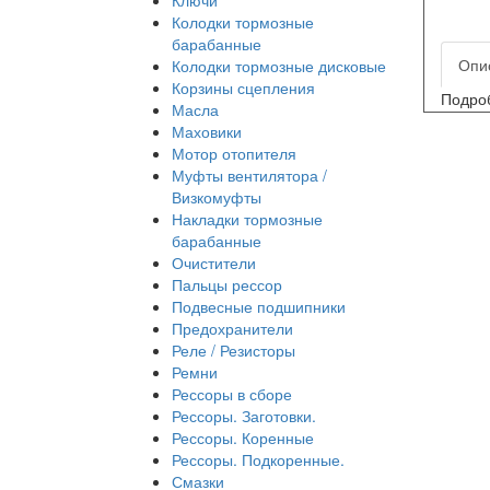
Колодки тормозные
барабанные
Опи
Колодки тормозные дисковые
Корзины сцепления
Подроб
Масла
Маховики
Мотор отопителя
Муфты вентилятора /
Визкомуфты
Накладки тормозные
барабанные
Очистители
Пальцы рессор
Подвесные подшипники
Предохранители
Реле / Резисторы
Ремни
Рессоры в сборе
Рессоры. Заготовки.
Рессоры. Коренные
Рессоры. Подкоренные.
Смазки