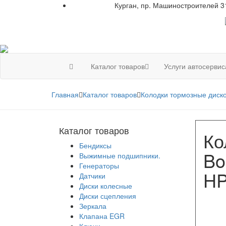
Курган, пр. Машиностроителей 3
+7 961 751-44-23
Каталог товаров
Услуги автосервис
Главная
Каталог товаров
Колодки тормозные диск
Каталог товаров
Ко
Бендиксы
Bo
Выжимные подшипники.
Генераторы
HP
Датчики
Диски колесные
Диски сцепления
Зеркала
Клапана EGR
Ключи