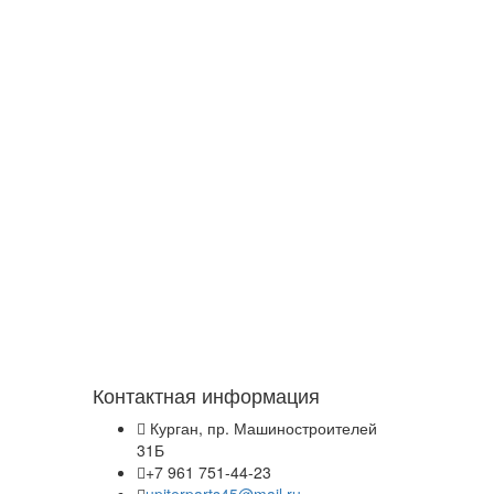
Контактная информация
Курган, пр. Машиностроителей
31Б
+7 961 751-44-23
upiterparts45@mail.ru